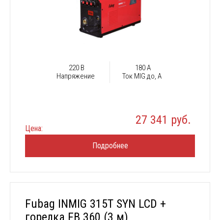
220 В
180 А
Напряжение
Ток MIG до, А
27 341 руб.
Цена:
Подробнее
Fubag INMIG 315T SYN LCD +
горелка FB 360 (3 м)