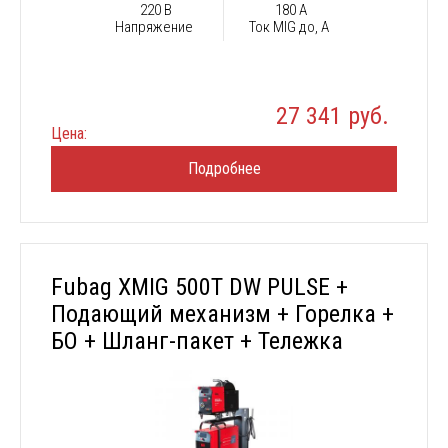
220 В
180 А
Напряжение
Ток MIG до, А
27 341 руб.
Цена:
Подробнее
Fubag XMIG 500T DW PULSE +
Подающий механизм + Горелка +
БО + Шланг-пакет + Тележка