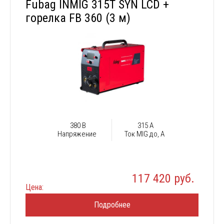
Fubag INMIG 315T SYN LCD +
горелка FB 360 (3 м)
380 В
315 А
Напряжение
Ток MIG до, А
117 420 руб.
Цена:
Подробнее