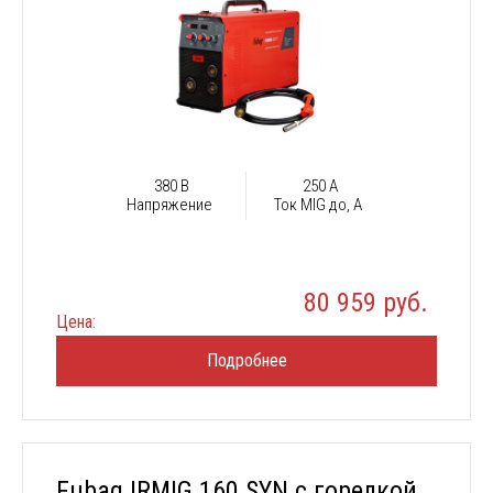
380 В
250 А
Напряжение
Ток MIG до, А
80 959 руб.
Цена:
Подробнее
Fubag IRMIG 160 SYN с горелкой