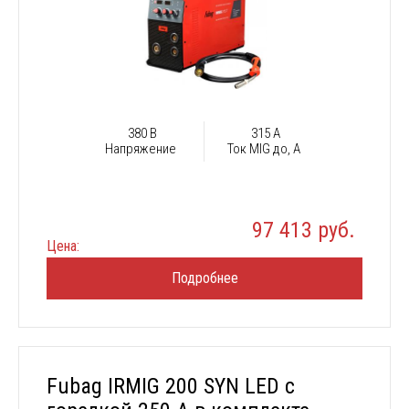
380 В
315 А
Напряжение
Ток MIG до, А
97 413 руб.
Цена:
Подробнее
Fubag IRMIG 200 SYN LED с