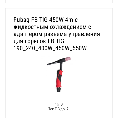
Fubag FB TIG 450W 4m с
жидкостным охлаждением с
адаптером разъема управления
для горелок FB TIG
190_240_400W_450W_550W
450 А
Ток TIG до, А