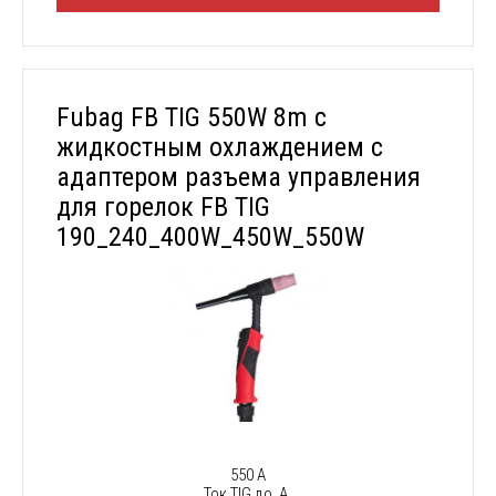
Fubag FB TIG 550W 8m с
жидкостным охлаждением с
адаптером разъема управления
для горелок FB TIG
190_240_400W_450W_550W
550 А
Ток TIG до, А