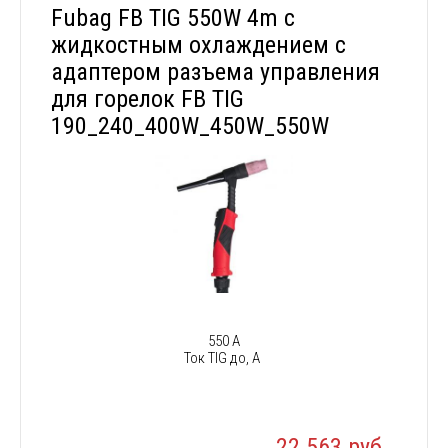
Fubag FB TIG 550W 4m с
жидкостным охлаждением с
адаптером разъема управления
для горелок FB TIG
190_240_400W_450W_550W
550 А
Ток TIG до, А
22 563 руб.